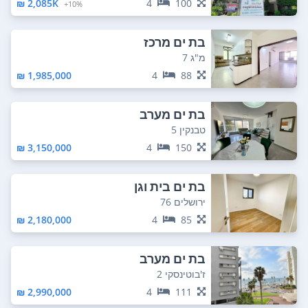
2,085K ₪
4
100
10%+
בת ים מרכז
מ"ג 7
1,985,000 ₪
4
88
בת ים מערב
טבנקין 5
3,150,000 ₪
4
150
בת ים בית וגן
ירושלים 76
2,180,000 ₪
4
85
בת ים מערב
ז'בוטינסקי 2
2,990,000 ₪
4
111