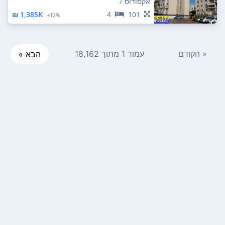
אקסודוס 7
1,385K ₪
4
101
12%+
« הקודם
עמוד 1 מתוך 18,162
הבא »