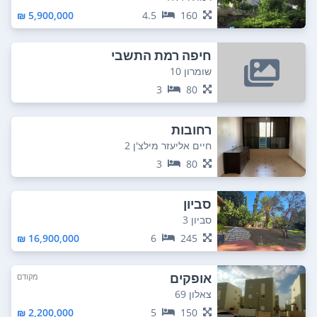
5,900,000 ₪
4.5
160
חיפה רמת התשבי
שומרון 10
3
80
רחובות
חיים אליעזר מילצ'ן 2
3
80
סביון
סביון 3
16,900,000 ₪
6
245
אופקים
מקודם
צאלון 69
2,200,000 ₪
5
150