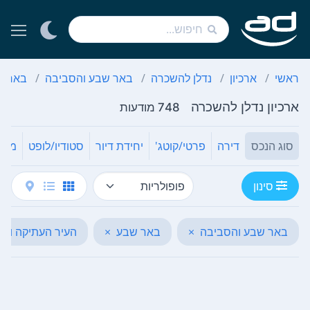
ראשי
ארכיון
נדלן להשכרה
באר שבע והסביבה
באר ש
ארכיון נדלן להשכרה
748 מודעות
סוג הנכס
דירה
פרטי/קוטג'
יחידת דיור
סטודיו/לופט
מחס
סינון
באר שבע והסביבה
×
באר שבע
×
העיר העתיקה ורס