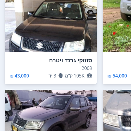
סוזוקי גרנד ויטרה
2009
54,000 ₪
105K
ק"מ
3
יד
43,000 ₪