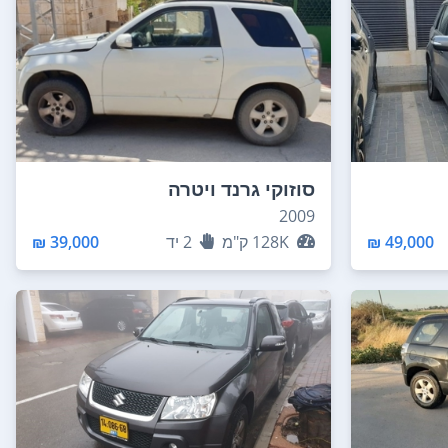
סוזוקי גרנד ויטרה
2009
49,000 ₪
128K
ק"מ
2
יד
39,000 ₪