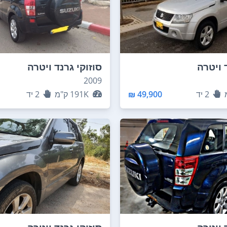
 ויטרה
סוזוקי גרנד ויטרה
2009
2
יד
49,900 ₪
191K
ק"מ
2
יד