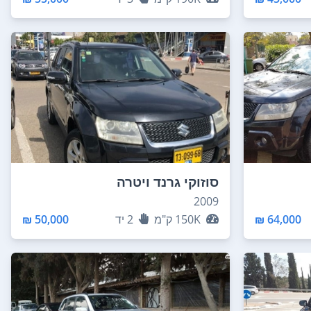
סוזוקי גרנד ויטרה
2009
64,000 ₪
150K
ק"מ
2
יד
50,000 ₪