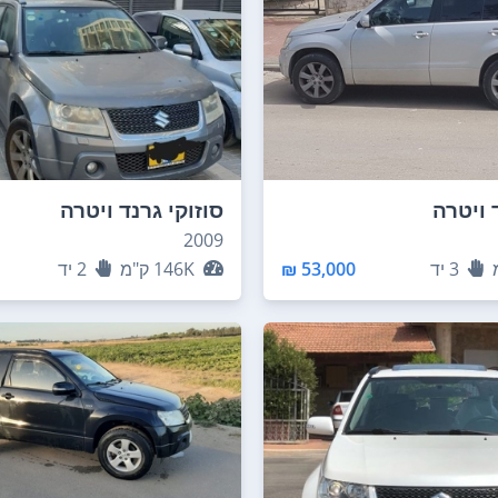
 ויטרה
סוזוקי גרנד ויטרה
2009
3
יד
53,000 ₪
146K
ק"מ
2
יד