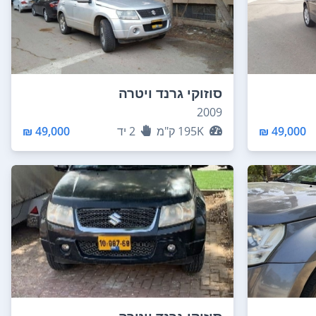
סוזוקי גרנד ויטרה
2009
49,000 ₪
195K
ק"מ
2
יד
49,000 ₪