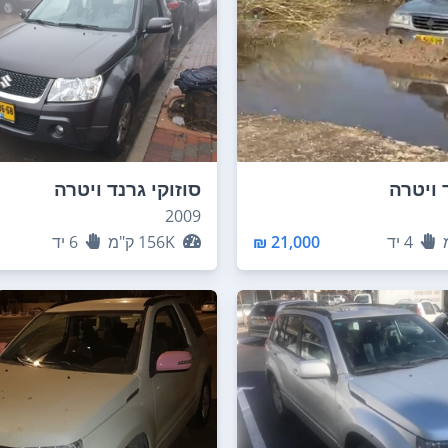
 ויטרה
סוזוקי גרנד ויטרה
2009
4
יד
21,000 ₪
156K
ק"מ
6
יד