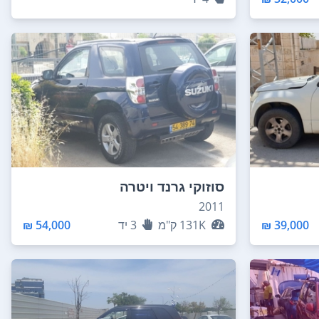
סוזוקי גרנד ויטרה
2011
39,000 ₪
131K
ק"מ
3
יד
54,000 ₪