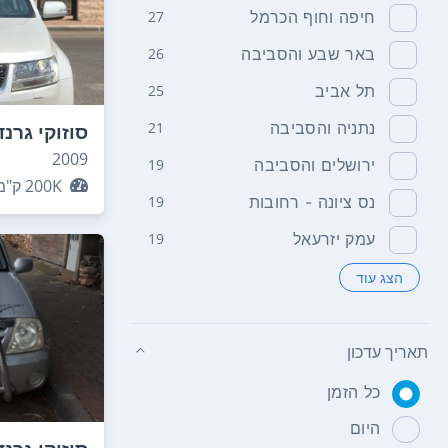
חיפה וחוף הכרמל
27
באר שבע והסביבה
26
תל אביב
25
נתניה והסביבה
21
סוזוקי גרנד
2009
ירושלים והסביבה
19
200K
ק"מ
נס ציונה - רחובות
19
עמק יזרעאל
19
הצג עוד
תאריך עדכון
כל הזמן
היום