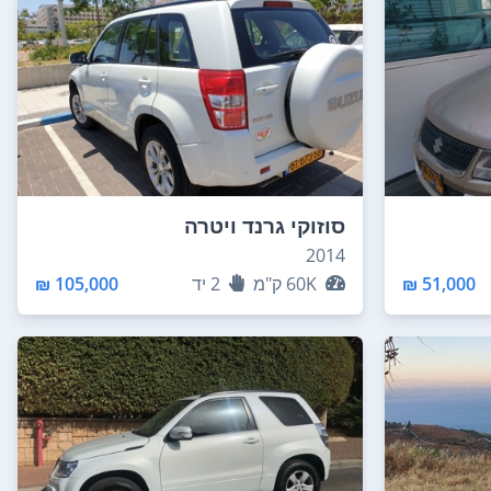
סוזוקי גרנד ויטרה
2014
51,000 ₪
60K
ק"מ
2
יד
105,000 ₪