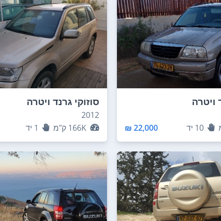
 ויטרה
סוזוקי גרנד ויטרה
2012
10
יד
22,000 ₪
166K
ק"מ
1
יד