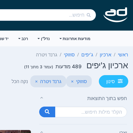
מודעות אחרונות
נדל"ן
רכב
יד שנ
ראשי
ארכיון
ג'יפים
סוזוקי
גרנד ויטרה
ארכיון ג'יפים
489 מודעות
(עמוד 3 מתוך 11)
סוזוקי
×
גרנד ויטרה
×
נקה הכל
סינון
חפש בתוך התוצאות
יצרן