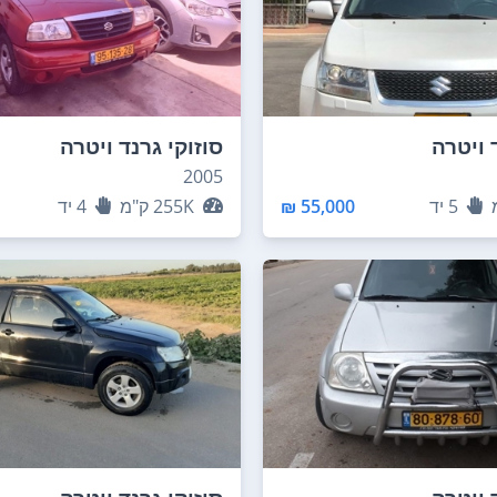
 ויטרה
סוזוקי גרנד ויטרה
2005
5
יד
55,000 ₪
255K
ק"מ
4
יד