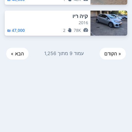
קיה ריו
2016
47,000 ₪
2
78K
עמוד 9 מתוך 1,256
« הקודם
הבא »