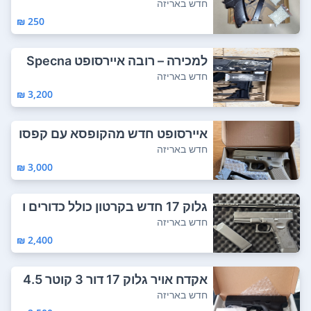
00 כדורים ...
חדש באריזה
250 ₪
למכירה – רובה איירסופט Specna
Arms SA-C1...
חדש באריזה
3,200 ₪
איירסופט חדש מהקופסא עם קפסו
לות של גז וכ...
חדש באריזה
3,000 ₪
גלוק 17 חדש בקרטון כולל כדורים ו
גז מגיע...
חדש באריזה
2,400 ₪
אקדח אויר גלוק 17 דור 3 קוטר 4.5
מ''מ מת...
חדש באריזה