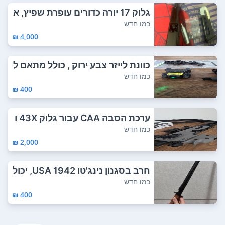
גלוק 17 יורה כדורים עופרת שפיץ, א
ם לא עו...
כמו חדש
4,000 ₪
כוונת לייזר צבע ירוק , כולל מתאם ל
גלוק 4...
כמו חדש
400 ₪
ערכת הסבה CAA עבור גלוק 43X ו
43 , מאובז...
כמו חדש
2,000 ₪
חרב בסגנון נינג'טו USA 1942, יכול
לשמש ל...
כמו חדש
400 ₪