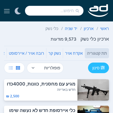
ראשי
ארכיון
יד שניה
כלי נשק
ארכיון כלי נשק
9,573 מודעות
תת קטגוריה
אקדח אויר
נשק קר
רובה אויר / איירסופט
אבי
סינון
מגיע עם מחסנית, כוונות, 4000כדו
רים ועוד ...
חדש באריזה
2,500 ₪
כלי איירסופת חדש לא נעשה שימו