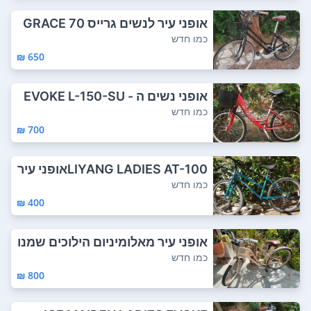
אופני עיר לנשים גרייס GRACE 70
0C XDS בעי...
כמו חדש
650 ₪
אופני נשים ה - EVOKE L-150-SU
מעוצבים בצ...
כמו חדש
700 ₪
LIYANG LADIES AT-100אופני עיר
\שטח עם כני...
כמו חדש
400 ₪
אופני עיר מאלומיניום הילוכים שמנו
כיסא מ...
כמו חדש
800 ₪