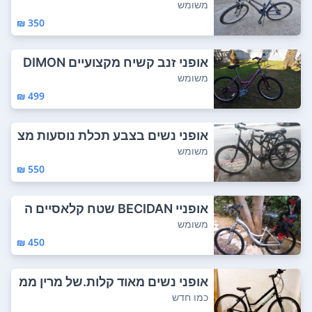
קות ל...
משומש
350 ₪
אופני זנב קשיח מקצועיים DIMON
D BACK שילד...
משומש
499 ₪
אופני נשים בצבע תכלת נוסעות מצ
ויין עם כס...
משומש
550 ₪
אופניי BECIDAN שטח קלאסיים ה
בנויים בצור...
משומש
450 ₪
אופני נשים מאוד קלות.של מרין ממ
ש כחדשות...
כמו חדש