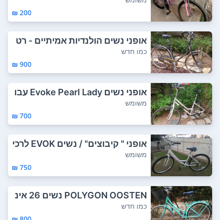
200 ₪
אופני נשים הולנדיות אמיתיים - רט
רו - שנק...
כמו חדש
900 ₪
אופני נשים Evoke Pearl Lady עבו
ר גובה 15...
משומש
700 ₪
אופני " קיבוצים" / נשים EVOK לרכי
בה קלאס...
משומש
750 ₪
POLYGON OOSTEN נשים 26 אינ
ץ'. אופניים ח...
כמו חדש
800 ₪