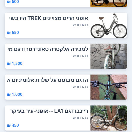
600 ₪
אופני הרים מצויינים TREK היו בשי
מוש רק ב...
כמו חדש
650 ₪
למכירה אלקטרה טאוני רטרו דגם מי
וחד במינו...
כמו חדש
1,500 ₪
הדגם מבוסס על שלדת אלומיניום א
יכותית , מ...
כמו חדש
1,000 ₪
ריינבו דגם LA1 --אופני-עיר בעיקר
לנשים ...
כמו חדש
450 ₪