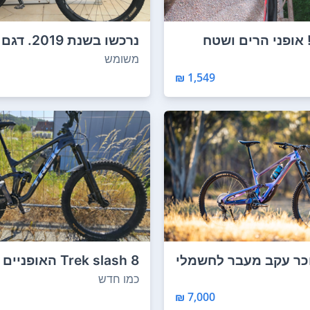
! אופני הרים ושטח
יל...
X. אופני xc ...
משומש
1,549 ₪
כר עקב מעבר לחשמלי
Trek slash 8 האופניי
בשימוש כחצי ש...
כמו חדש
7,000 ₪