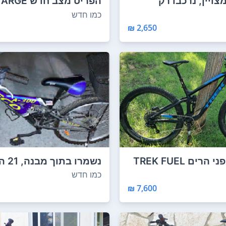
צויין, נרכבו רק
לים ...
עדיין 2000 ק...
כמו חדש
2,650 ₪
למכירה אופני הרים TREK FUEL
נשמרו 
נסעו מעט מא...
כמו חדש
7,600 ₪