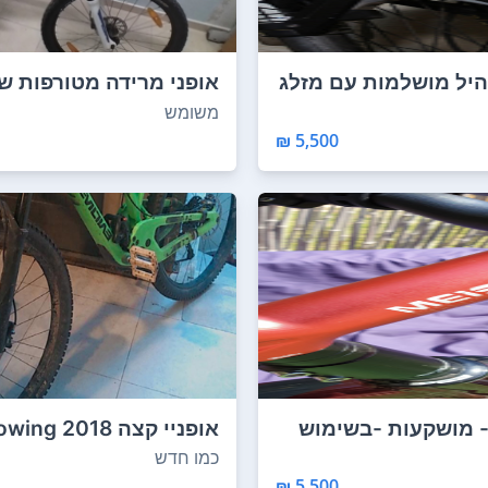
היל מושלמות עם מזלג
אופני מרידה מטורפות ש
בולם קידמי...
משומש
5,500 ₪
 מושקעות -בשימוש
אופניי קצה 18
י בי...
מצב טוב ב...
כמו חדש
5,500 ₪