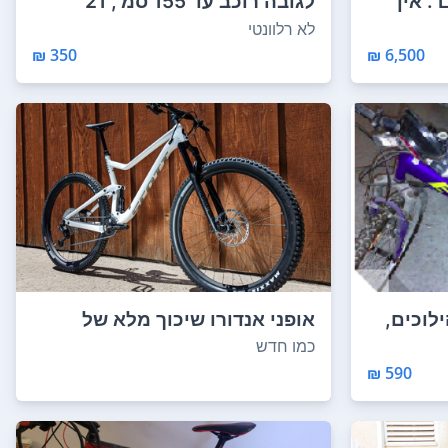
הפריט מצב חדש LARGE . אין
לגובה רוכב עד 155 סמ', 21
הילוכים, מצב מ...
לא רלוונטי
350 ₪
6,500 ₪
בתוך מבנה, 21 הילוכים,
אופני אנדורו שיכוך מלא של
חברת סקוט 920 ...
כמו חדש
590 ₪