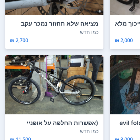
יכוך מלא
מציאה שלא תחזור נמכר עקב
שידרוג הרבה פח...
כמו חדש
2,700 ₪
2,000 ₪
20 evil folowing
(אפשרות החלפה על אופניי
כביש) אופני מונד...
כמו חדש
11,500 ₪
8,000 ₪