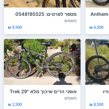
נרכשו בשנת 2019. דגם Anthem
מספר לפרטים: 0548185525
משומש
9,500 ₪
6,500 ₪
ם היו
אופני הרים שיכוך מלא Trek 29"
Super FLY ...
משומש
2,500 ₪
8,500 ₪