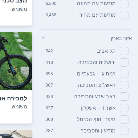
מצב טכני מ
מודעות עם תמונה
6,500
בכביש ושבי
משומש
מודעות עם מחיר
6,468
אזור בארץ
תל אביב
542
ירושלים והסביבה
418
רמת גן - גבעתיים
395
ראשל"צ והסביבה
367
באר שבע והסביבה
328
EX 7 . שנת 2...
משומש
אשדוד - אשקלון
327
חיפה וחוף הכרמל
308
מודיעין והסביבה
287