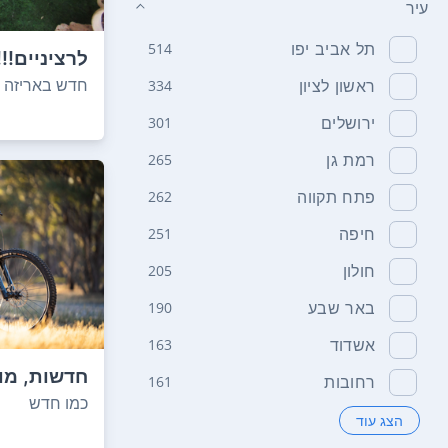
עיר
תל אביב יפו
514
לרציניים!!
חדשות מהני
חדש באריזה
ראשון לציון
334
ירושלים
301
רמת גן
265
פתח תקווה
262
חיפה
251
חולון
205
באר שבע
190
אשדוד
163
חדשות, מו
רחובות
161
כמו חדש
הצג עוד