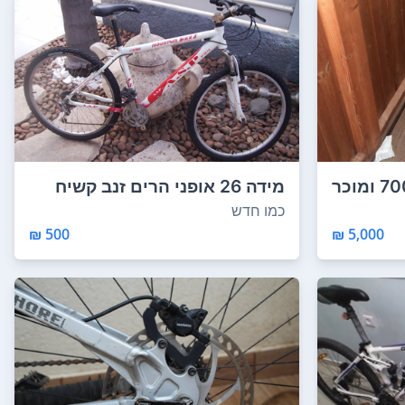
אופנים חדשות נקנו ב7000 ומוכר
מידה 26 אופני הרים זנב קשיח
:A.S.P- SHIM...
כמו חדש
500 ₪
5,000 ₪