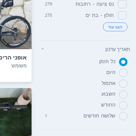
נס ציונה - רחובות
279
חולון - בת ים
275
הצג עוד
תאריך עדכון
אופני הרים
כל הזמן
מאוד. מאפי
משומש
היום
אתמול
השבוע
החודש
שלושה חודשים
1