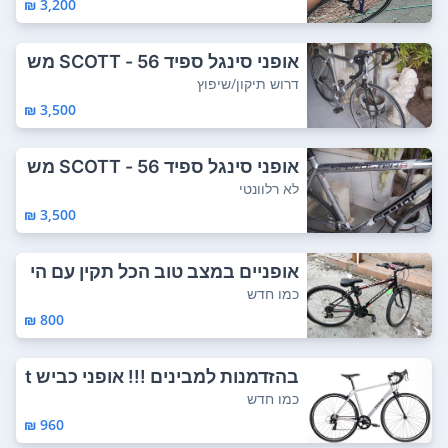
3,200 ₪
אופני סינגל ספיד 56 - SCOTT מש
קל נוצה .ד...
דרוש תיקון/שיפוץ
3,500 ₪
אופני סינגל ספיד 56 - SCOTT מש
קל נוצה .ד...
לא רלוונטי
3,500 ₪
אופניים במצב טוב הכל תקין עם הי
לוכים וקפ...
כמו חדש
800 ₪
בהזדמנות למבינים !!! אופני כביש t
riban r...
כמו חדש
960 ₪