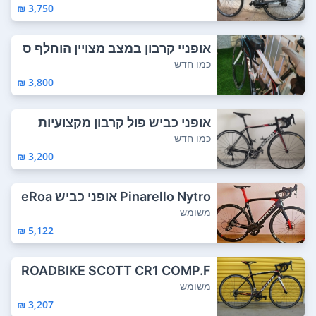
3,750 ₪
אופניי קרבון במצב מצויין הוחלף ס
רט כידון...
כמו חדש
3,800 ₪
אופני כביש פול קרבון מקצועיות
כמו חדש
3,200 ₪
Pinarello Nytro אופני כביש eRoa
d פחמן אד...
משומש
5,122 ₪
ROADBIKE SCOTT CR1 COMP.F
ULL CARBON.105 ...
משומש
3,207 ₪