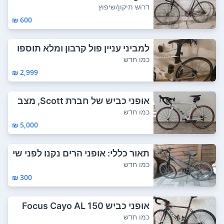
דרוש החל...
דרוש תיקון/שיפוץ
600 ₪
למביני עניין פול קרבון ומלא תוספו
ת מחיר ...
כמו חדש
2,999 ₪
אופני כביש של חברת Scott, מצב
מעולה. קר...
כמו חדש
5,000 ₪
תאור כללי: אופני הרים נקנו לפני שי
שה חוד...
כמו חדש
300 ₪
אופני כביש Focus Cayo AL 150
כמו חדש