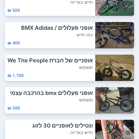
תחרטתי
חדש באריזה
500 ₪
אופני פעלולים / BMX Adidas
כמו חדש
400 ₪
אופניים של חברת We The People
אופני...
משומש
1,100 ₪
אופני פעלולים bmx בהרכבה עצמי
ת . במצב טו...
משומש
500 ₪
ונטילים לאופניים 30 לזוג
חדש באריזה