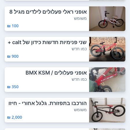
אופני ראלי פעלולים לילדים מגיל 8
מידה 19...
משומש
100 ₪
שני פנימיות חדשות כידון של calt +
ברנד של...
כמו חדש
900 ₪
אופני פעלולים / BMX KSM
כמו חדש
350 ₪
הורכבו בתפזורת. גלגל אחורי - חיזו
ק G...
משומש
2,000 ₪