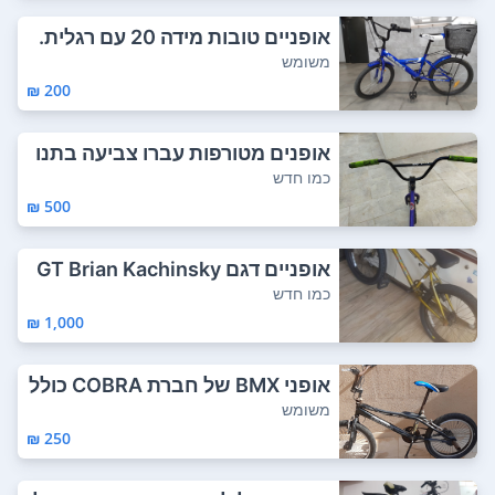
אופניים טובות מידה 20 עם רגלית.
אפשרות ל...
משומש
200 ₪
אופנים מטורפות עברו צביעה בתנו
ר גריפים ח...
כמו חדש
500 ₪
אופניים דגם GT Brian Kachinsky
2017 GT S...
כמו חדש
1,000 ₪
אופני BMX של חברת COBRA כולל
ים 2 זוגות ...
משומש
250 ₪