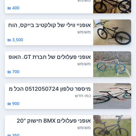
400 ₪
אופניי ווילי של קולקטיב בייקס, הוח
לפו גר...
משומש
3,500 ₪
אופני פעלולים של חברת GT. האופ
ניים במצב ...
משומש
700 ₪
מיספר טלפון 0512050724 הכל מ
צוחצח היטב ו...
כמו חדש
900 ₪
אופני פעלולים BMX חישוק "20
משומש
350 ₪