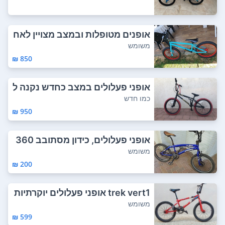
אופנים מטופלות ובמצב מצויין לאח
ר צבע והח...
משומש
850 ₪
אופני פעלולים במצב כחדש נקנה ל
פני שנה הי...
כמו חדש
950 ₪
אופני פעלולים, כידון מסתובב 360
מעלות. מ...
משומש
200 ₪
trek vert1 אופני פעלולים יוקרתיות
מקצועי...
משומש
599 ₪