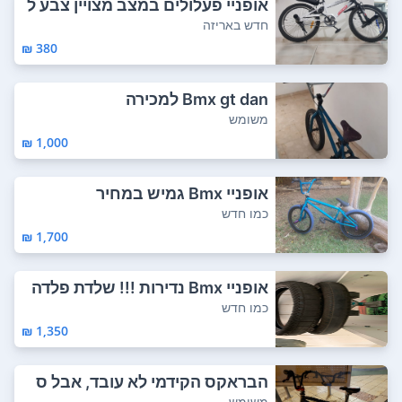
אופניי פעלולים במצב מצויין צבע ל
בן עם פל...
חדש באריזה
380 ₪
Bmx gt dan למכירה
משומש
1,000 ₪
אופניי Bmx גמיש במחיר
כמו חדש
1,700 ₪
אופניי Bmx נדירות !!! שלדת פלדה
ג׳ירו של...
כמו חדש
1,350 ₪
הבראקס הקידמי לא עובד, אבל ס
ה"כ טובת למת...
משומש