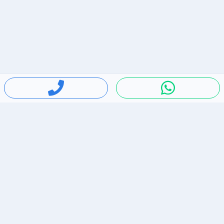
חיפושים פופולריים
ירידות מחירים
דירות להשכרה בתל אביב
סלולרי יד 2