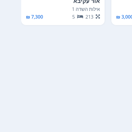
אור עקיבא
קיסר
אילות השדה 1
נאות ג
50
7,300 ₪
5
213
3,000 