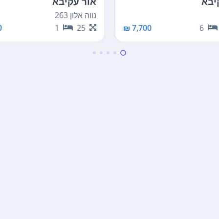
יבא
אור עקיבא
נווה אלון 263
₪
1
25
7,700 ₪
6