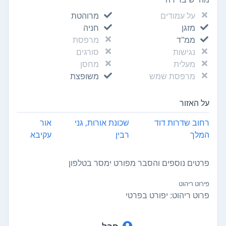
על עמודים
מרוהטת
מזגן
חניה
ממ"ד
מרפסת
נגישות
סורגים
מעלית
מחסן
מרפסת שמש
משופצת
על האזור
רחוב שדרות דוד
שכונת אורות, גני
אור
המלך
רבין
עקיבא
פרטים נוספים והסבר מפורט ימסר בטלפון
פירוט ריהוט
פרוט ריהוט: יפורט בפרטי