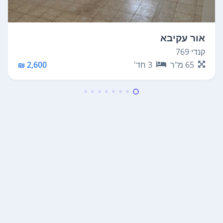
אור עקיבא
קנדי 769
65
מ"ר
3
חד'
2,600 ₪