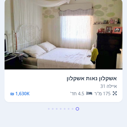
אשקלון נאות אשקלון
איילה 31
175
מ"ר
4.5
חד'
1,630K ₪