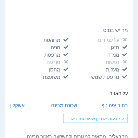
מה יש בנכס
על עמודים
מרוהטת
מזגן
חניה
ממ"ד
מרפסת
נגישות
סורגים
מעלית
מחסן
מרפסת שמש
משופצת
על האזור
רחוב יפה נוף
שכונת מרינה
אשקלון
למודעות ארכיון שפורסמו באזור
מהבעלים, מתאים למגורים ולהשקעה באזור מרינה