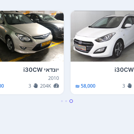
יונדאי i30CW
2010
0 ₪
3
204K
58,000 ₪
3