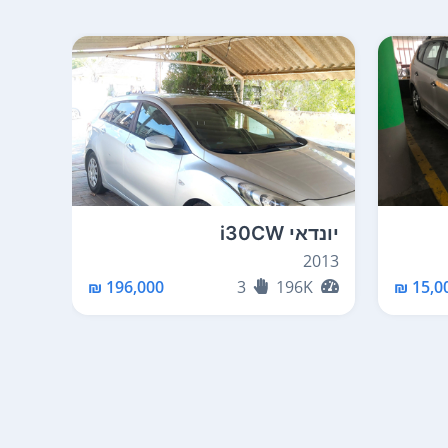
יונדאי i30CW
יונדאי W
2010
2013
K
196,000 ₪
3
196K
15,00