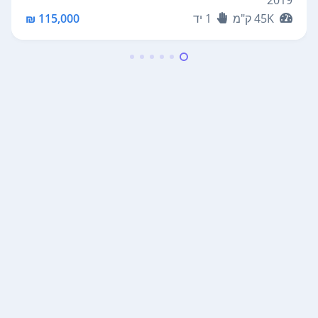
45K
ק"מ
1
יד
115,000 ₪