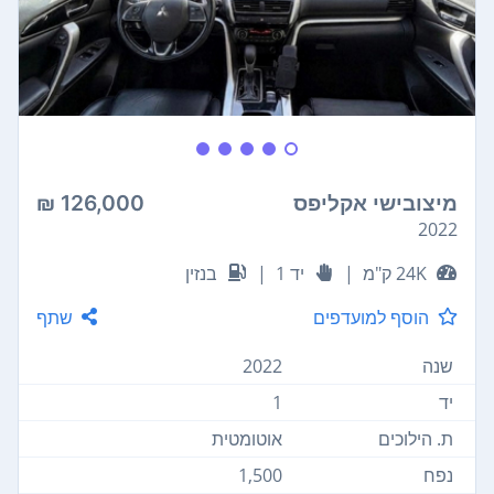
מיצובישי אקליפס
126,000 ₪
2022
24K ק"מ
|
יד 1
|
בנזין
הוסף למועדפים
שתף
שנה
2022
יד
1
ת. הילוכים
אוטומטית
נפח
1,500