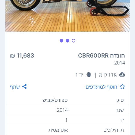
הונדה CBR600RR
11,683 ₪
2014
11K ק"מ
|
יד 1
הוסף למועדפים
שתף
סוג
ספורט/כביש
שנה
2014
יד
1
ת. הילוכים
אוטומטית