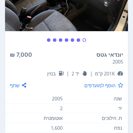
יונדאי גטס
7,000 ₪
2005
201K ק"מ
|
יד 2
|
בנזין
הוסף למועדפים
שתף
שנה
2005
יד
2
ת. הילוכים
אוטומטית
נפח
1,600