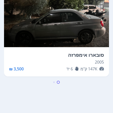
סובארו אימפרזה
2005
147K
ק"מ
6
יד
3,500 ₪