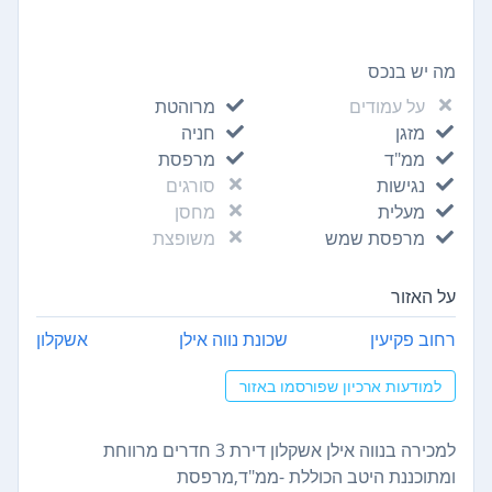
מה יש בנכס
על עמודים
מרוהטת
מזגן
חניה
ממ"ד
מרפסת
נגישות
סורגים
מעלית
מחסן
מרפסת שמש
משופצת
על האזור
רחוב פקיעין
שכונת נווה אילן
אשקלון
למודעות ארכיון שפורסמו באזור
למכירה בנווה אילן אשקלון דירת 3 חדרים מרווחת
ומתוכננת היטב הכוללת -ממ"ד,מרפסת