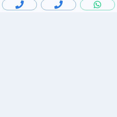
חיפושים פופולריים
ירידות מחירים
דירות להשכרה בתל אביב
סלולרי יד 2
מאזדה 3
ריהוט יד 2
אופניים יד 2