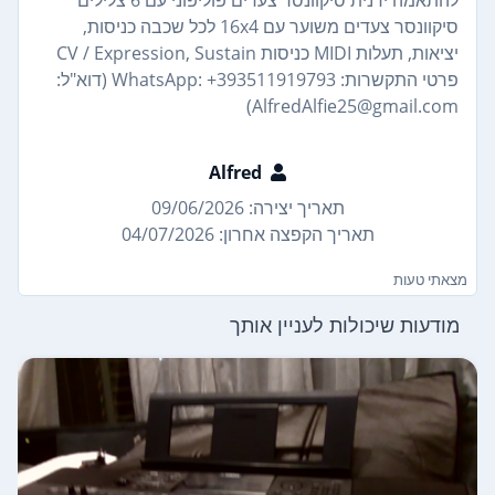
סיקוונסר צעדים משוער עם 16x4 לכל שכבה כניסות,
יציאות, תעלות MIDI כניסות CV / Expression, Sustain
פרטי התקשרות: WhatsApp: +393511919793 (דוא"ל:
AlfredAlfie25@gmail.com)
Alfred
תאריך יצירה: 09/06/2026
תאריך הקפצה אחרון: 04/07/2026
מצאתי טעות
מודעות שיכולות לעניין אותך