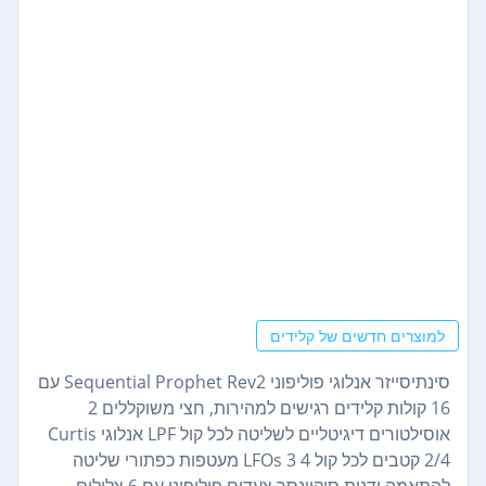
למוצרים חדשים של קלידים
סינתיסייזר אנלוגי פוליפוני Sequential Prophet Rev2 עם
16 קולות קלידים רגישים למהירות, חצי משוקללים 2
אוסילטורים דיגיטליים לשליטה לכל קול LPF אנלוגי Curtis
2/4 קטבים לכל קול 4 LFOs 3 מעטפות כפתורי שליטה
להתאמה ידנית סיקוונסר צעדים פוליפוני עם 6 צלילים