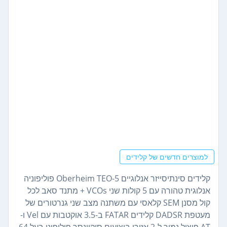
למוצרים חדשים של קלידים
קלידים סינתיסייזר אנלוגיים Oberheim TEO-5 פוליפוניה
אנלוגית טהורה עם 5 קולות שני VCOs + מתנד סאב לכל
קול מסנן SEM קלאסי עם משתנה מצב שני גנרטורים של
מעטפת DADSR קלידים FATAR ב-3.5 אוקטבות עם Vel ו-
AT פיצול נמוך ל-2 אזורי ביצועים סיקוונסר פוליפוני בעל 64