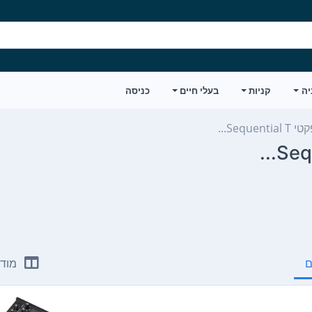
יה
קניות
בעלי חיים
כניסה
Seq...
ם
מודע