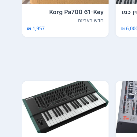
מצוין כמו
Korg Pa700 61-Key
Professional Arranger ...
עם 61 קלידים ורמ...
חדש באריזה
חדש 
1,957 ₪
6,000 