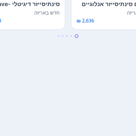
סינתיסייזר אנלוגיים
סינתיסייזר דיג
Oberheim 
Morphing עם 8 קו...
יזה
חדש באריזה
₪
2,636 ₪