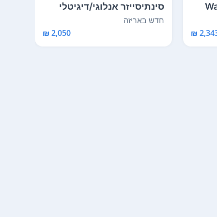
יטלי Wave-
סינתיסייזר אנלוגי/דיגיטלי
סינת
היברידי דואופו...
מורחב 
חדש באריזה
חדש 
2,050 ₪
2,343 