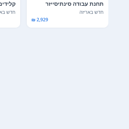
תחנת עבודה סינתיסייזר
קלידים 
TEO-...
V.A.S.T Kurzweil K...
חדש באריזה
חדש באר
2,929 ₪