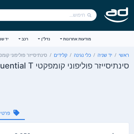
מודעות אחרונות
נדל"ן
רכב
יד שנ
ראשי
יד שניה
כלי נגינה
קלידים
סינתיסייזר פוליפוני קומפקטי uential T
סינתיסייזר פוליפוני קומפקטי Sequential T...
פרטי