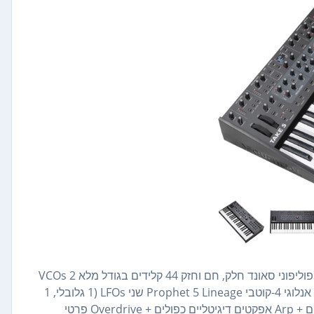
סינתיסייזר פוליפוני קומפקטי Sequential Take 5 נייד, עוצמתי ופוליפוני סאונד חלק, חם וחזק 44 קלידים בגודל מלא 2 VCOs
+ סאב אוסצילטור עם FM אנלוגי עיצוב גלים משתנה רציף מסנן אנלוגי 4-קוטבי Prophet 5 Lineage שני LFOs (1 גלובלי, 1
לכל קול) שני מעטפות ADSR+Delay סיקוונסר פוליפוני 64 שלבים + Arp אפקטים דיגיטליים כפולים + Overdrive פרטי