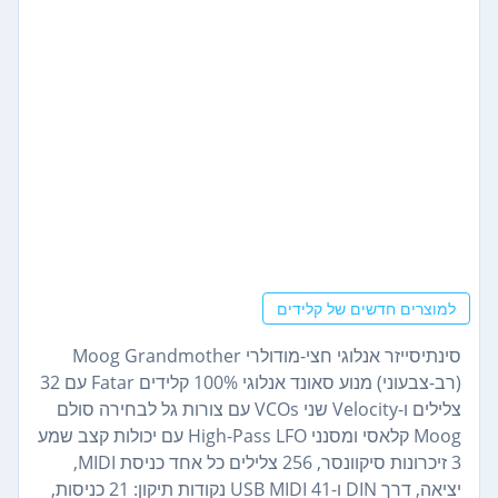
למוצרים חדשים של קלידים
סינתיסייזר אנלוגי חצי-מודולרי Moog Grandmother
(רב-צבעוני) מנוע סאונד אנלוגי 100% קלידים Fatar עם 32
צלילים ו-Velocity שני VCOs עם צורות גל לבחירה סולם
Moog קלאסי ומסנני High-Pass LFO עם יכולות קצב שמע
3 זיכרונות סיקוונסר, 256 צלילים כל אחד כניסת MIDI,
יציאה, דרך DIN ו-USB MIDI 41 נקודות תיקון: 21 כניסות,