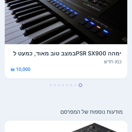
ימהה PSR SX900במצב טוב מאוד, כמעט ל
א יצא...
כמו חדש
10,000 ₪
מודעות נוספות של המפרסם