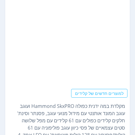
למוצרים חדשים של קלידים
מקלדת במה ידנית כפולה Hammond SkxPRO ועוגב
עוגב המונד אותנטי עם מידול מנועי עוגב, פסנתר וסינת'
חלקים קלידים כפולים עם 61 קלידים עם מפל שלושה
סטים עצמאיים של פסי כיוון עוגב פוליפוניה עם 61
קולות/פסנתר עם 128 קולות מונוסינת' עם LFO אחד, 4