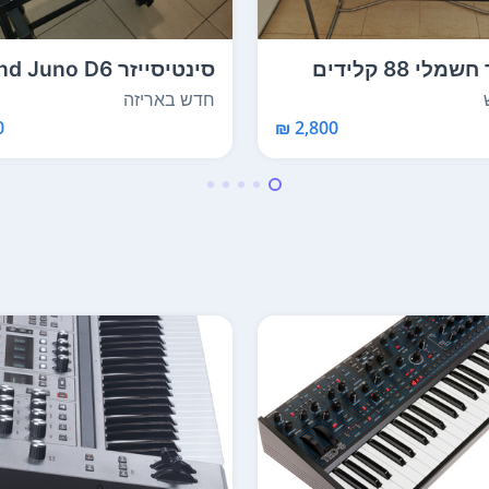
פסנתר חשמלי 88 קלידים
סינטיסייזר Juno D6
KORG S...
חדש באריזה. הי...
חדש באריזה
₪
2,800 ₪