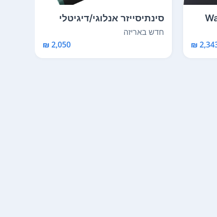
יטלי Wave-
סינתיסייזר אנלוגי/דיגיטלי
סינת
היברידי דואופו...
מורחב 
חדש באריזה
חדש 
2,050 ₪
2,343 