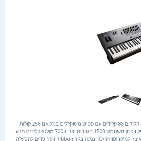
בקר ביצועים ותחנת עבודה סינתיסייזר Kurzweil K2700 עם 88 קלידים 88 קלידים עם פטיש משוקללים במלואם 256 קולות
של פוליפוניה עצומה 4.5 ג'יגה-בייט של צלילים, 3.5 ג'יגה-בייט של זיכרון משתמש 1500 הגדרות יצרן ו-700 מולטי-קלידים מנוע
FM עם 6 אופרטורים, סיקוונסר עם 16 ערוצים כניסות XLR-1/4 אינץ' למיקרופון/קו/כלי נגינה בקר Ribbon ו-16 פדים להפעלה