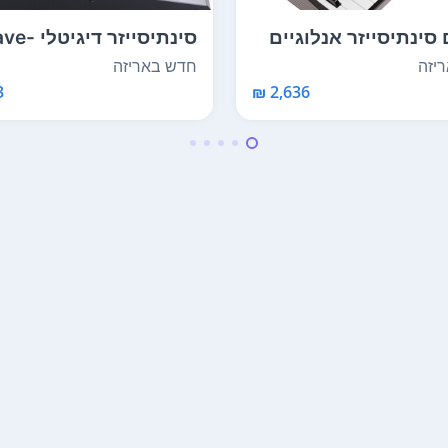
סינתיסייזר אנלוגיים
סינתיסייזר דיג
Oberheim 
Morphing עם 8 קו...
יזה
חדש באריזה
₪
2,636 ₪