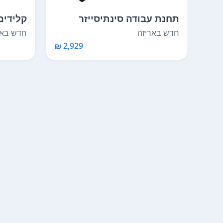
תחנת עבודה סינתיסייזר
קלידים 
TEO-...
V.A.S.T Kurzweil K...
חדש באריזה
חדש באר
2,929 ₪