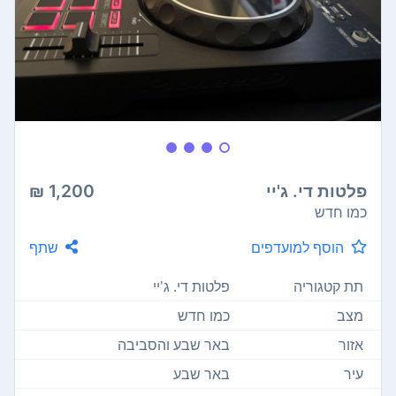
פלטות די. ג'יי
1,200 ₪
כמו חדש
הוסף למועדפים
שתף
תת קטגוריה
פלטות די. ג'יי
מצב
כמו חדש
אזור
באר שבע והסביבה
עיר
באר שבע