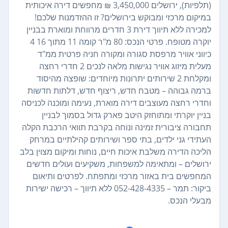
(תלפיות), ירושלים 3,450,000 ₪ מחפשים דירה איכותית
במיקום מרכזי ומבוקש בירושלים? זו ההזדמנות שלכם!
למכירה ללא תיווך דירת 3 חדרים מרווחת ומוארת בבניין
יוקרה מטופח. פרטי הנכס: 80 מ"ר קומה 11 מתוך 16 4
כיווני אוויר מרפסת סגורה ומקורה חניה פרטית ממ"ד
מעלית מיזוג אוויר נגישות מלאה לנכים 2 חדרי רחצה
ומקלחת 2 שירותים יתרונות מיוחדים: שופצה מהיסוד
ברמה גבוהה – מטבח חדש, ריצוף חדש, דלתות חדשות
וחדרי רחצה מעוצבים דירה מוארת, נעימה ומוכנה לכניסה
בניין יוקרתי ומתוחזק היטב פארק גדול בסמוך לבניין
תחבורה ציבורית זמינה ונוחה בקרבת תוואי הרכבת הקלה
העתידי גני ילדים, בתי ספר ושירותים קהילתיים במרחק
הליכה הדירה משלבת איכות חיים, נוחות ומיקום מצוין בלב
ירושלים – ומתאימה למשפחות, משקיעים ועולים חדשים
המחפשים בית באזור מרכזי ומתפתח. לפרטים ותיאום
ביקור: תמר – 052-428-4335 ללא תיווך – רכישה ישירות
מבעלי הנכס.