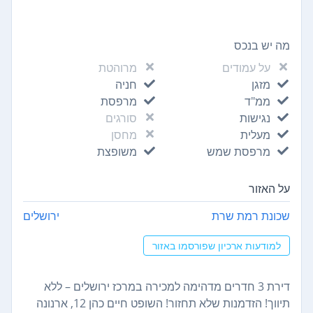
מה יש בנכס
על עמודים
מרוהטת
מזגן
חניה
ממ"ד
מרפסת
נגישות
סורגים
מעלית
מחסן
מרפסת שמש
משופצת
על האזור
שכונת רמת שרת
ירושלים
למודעות ארכיון שפורסמו באזור
דירת 3 חדרים מדהימה למכירה במרכז ירושלים – ללא
תיווך! הזדמנות שלא תחזור! השופט חיים כהן 12, ארנונה