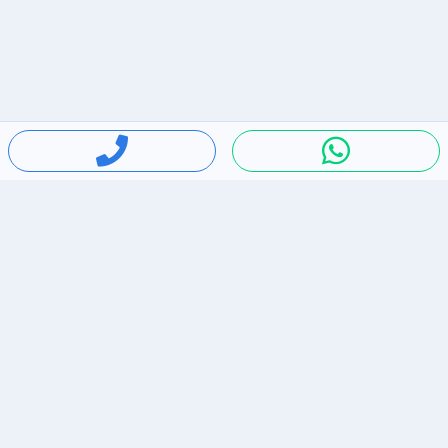
חיפושים פופולריים
ירידות מחירים
דירות להשכרה בתל אביב
סלולרי יד 2