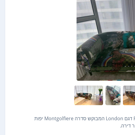
שתי ספות של המעצב Marcel Wanders מותג Roche Bobois דגם London המבוקש סדרה Montgolfiere יפות