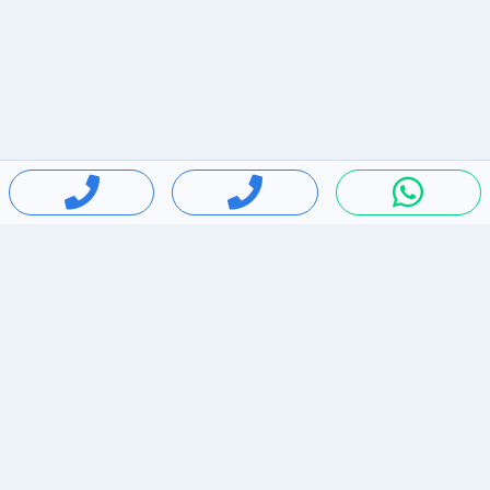
חיפושים פופולריים
ירידות מחירים
דירות להשכרה בתל אביב
סלולרי יד 2