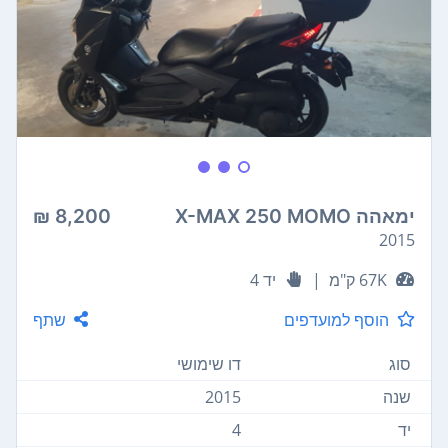
ימאהה X-MAX 250 MOMO
8,200 ₪
2015
67K ק"מ
|
יד 4
הוסף למועדפים
שתף
סוג
דו שימושי
שנה
2015
יד
4