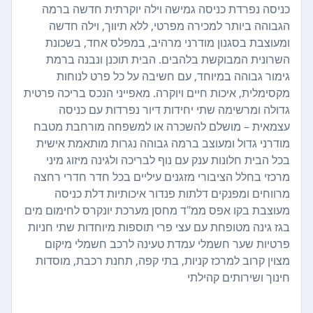
כניסה נפרדת כניסה גמישה וילה יוקרתית חדשה ברמה
הגבוהה ביותר למכירה מפרטי, ללא תיווך, וילה חדשה
ומעוצבת בסגנון מודרני מרהיב, במפלס אחד, בשכונת
השרונית המבוקשת בלהבים. הבית תוכנן ונבנה ברמת
גימור גבוהה במיוחד, עם חשיבה על כל פרט לנוחות
מקסימלית, איכות חיים ויוקרה. מאפייני הנכס בריכה פרטית
גדולה ומרשימה שתי יחידות דיור נפרדות עם כניסה
עצמאית – מושלם להשכרה או למשפחה מורחבת מטבח
מודרני גדול ומעוצב ברמה גבוהה נגרות מותאמת אישית
בכל הבית חלונות ענק עם נוף לבריכה ולגינה מיזוג מיני
מרכזי בחלל הציבורי מזגנים עיליים בכל חדר חדרי רחצה
מרווחים ומפנקים דלתות פנדור איכותיות דלת כניסה
מעוצבת בקו אפס ממ"ד מחסן מערכת יונקרס לחימום מים
בגז גינה מטופחת עם עצי פרי תוספות מיוחדות שתי חניות
פרטיות שער חשמלי עמדת טעינה לרכב חשמלי מיקום
מצוין קרוב למרכז קניות, בתי קפה, תחנת רכבת, מוסדות
חינוך ושירותים קהילתי