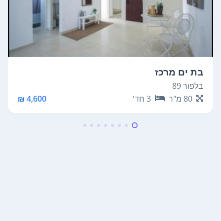
בת ים מרכז
בלפור 89
80
מ"ר
3
חד'
4,600 ₪