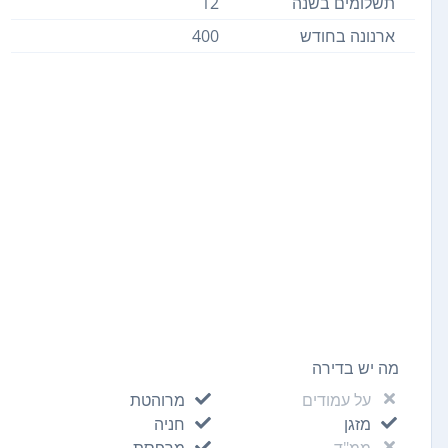
תשלומים בשנה
12
ארנונה בחודש
400
מה יש בדירה
על עמודים
מרוהטת
מזגן
חניה
ממ"ד
מרפסת