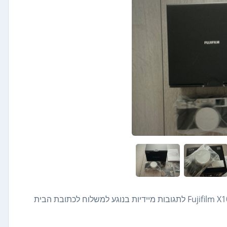
Fujifilm X100VI Digital Compact Camera 40.2MP IBIS Silver Full Set לתגובות מיידיות בנוגע למשלוח לכתובת הבית