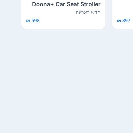
Grey
Doona+ Car Seat Stroller
2
Midnight Limite...
Melange 
חדש באריזה
חדש 
598 ₪
897 ₪