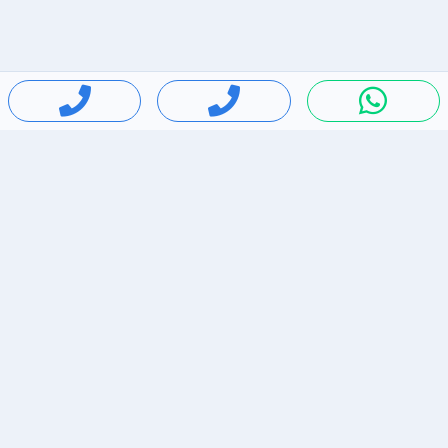
חיפושים פופולריים
ירידות מחירים
דירות להשכרה בתל אביב
סלולרי יד 2
מאזדה 3