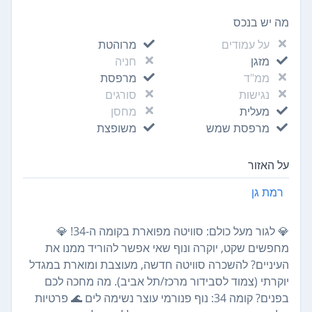
מה יש בנכס
על עמודים
מרוהטת
מזגן
חניה
ממ"ד
מרפסת
נגישות
סורגים
מעלית
מחסן
מרפסת שמש
משופצת
על האזור
רמת גן
💎 לגור מעל כולם: סוויטה מפוארת בקומה ה-34! 💎
מחפשים שקט, יוקרה ונוף שאי אפשר להוריד ממנו את
העיניים? להשכרה סוויטה חדשה, מעוצבת ומוארת במגדל
יוקרתי (צמוד לסבידור מרכז/תל אביב). מה מחכה לכם
בפנים? קומה 34: נוף פנורמי עוצר נשימה לים 🌊 פרטיות