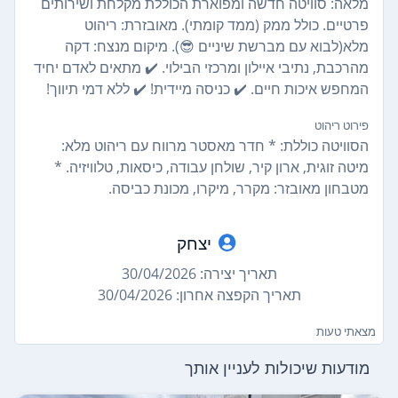
מלאה: סוויטה חדשה ומפוארת הכוללת מקלחת ושירותים
פרטיים. כולל ממק (ממד קומתי). מאובזרת: ריהוט
מלא(לבוא עם מברשת שיניים 😎). מיקום מנצח: דקה
מהרכבת, נתיבי איילון ומרכזי הבילוי. ✔️ מתאים לאדם יחיד
המחפש איכות חיים. ✔️ כניסה מיידית! ✔️ ללא דמי תיווך!
פירוט ריהוט
הסוויטה כוללת: * חדר מאסטר מרווח עם ריהוט מלא:
מיטה זוגית, ארון קיר, שולחן עבודה, כיסאות, טלוויזיה. *
מטבחון מאובזר: מקרר, מיקרו, מכונת כביסה.
יצחק
תאריך יצירה: 30/04/2026
תאריך הקפצה אחרון: 30/04/2026
מצאתי טעות
מודעות שיכולות לעניין אותך