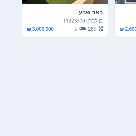
באר שבע
באר 
בן לברט 11223300
קציר אהר
70
3,000,000 ₪
5
285
2,600