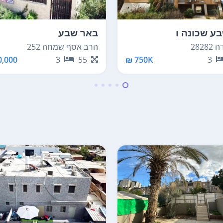
ע שכונה ו
באר שבע
282
הרב אסף שמחה 252
,000 ₪
3
55
750K ₪
3