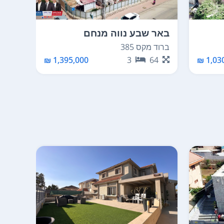
באר שבע נווה מנחם
באר 
ברוד מקס 385
משה ש
81
1,395,000 ₪
3
64
1,030