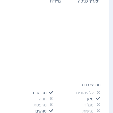
תאריך כניסה
מיידית
מה יש בנכס
על עמודים
מרוהטת
מזגן
חניה
ממ"ד
מרפסת
נגישות
סורגים