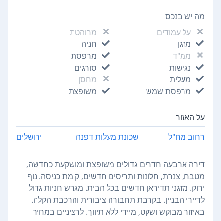
מה יש בנכס
על עמודים
מרוהטת
מזגן
חניה
ממ"ד
מרפסת
נגישות
סורגים
מעלית
מחסן
מרפסת שמש
משופצת
על האזור
רחוב מח"ל
שכונת מעלות דפנה
ירושלים
דירה ארבעה חדרים גדולים משופצת ומושקעת כחדשה,
מטבח, צנרת, חלונות ותריסים חדשים, קומת כניסה. נוף
ירוק. מזגני תדיראן חדשים בכל הבית. מגרש חניות גדול
לדיירי הבניין. בקרבת תחבורה ציבורית והרכבת הקלה.
באיזור מבוקש ושקט, מיידי ללא תיווך. לרציניים במחיר