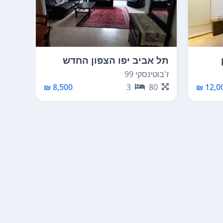
תל אביב יפו הצפון החדש
תל א
סביבת ככר המדינה
הופיין 
ז'בוטינסקי 99
70
8,500 ₪
3
80
12,00