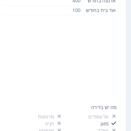
ארנונה בחודש
400
ועד בית בחודש
100
מה יש בדירה
על עמודים
מרוהטת
מזגן
חניה
ממ"ד
מרפסת