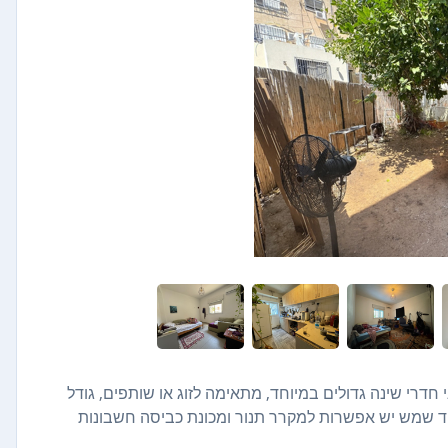
 ומאווררת שני חדרי שינה גדולים במיוחד, מתאימה לזוג או שותפים, גודל
של כ 50 מ'. מזגן בכל חדר ודוד שמש יש אפשרות למקרר תנור ומכונת כביסה חשבונות