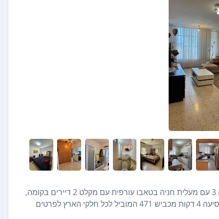
למכירה ברחוב הפץ חיים המבוקש דירת 3 חדרים 86 מ"ר קומה 3 עם מעלית חניה בטאבו עורפית עם מקלט 2 דיירים בקומה,
8 דירות בבניין מחסן צמוד לדירה שייך לדיירי הקומה . במרחק נסיעה 4 דקות מכביש 471 המוביל לכל חלקי הארץ לפרטים