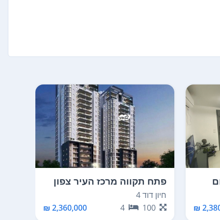
ם
פתח תקווה מרכז העיר צפון
פתח 
חיון דוד 4
לודיוב 
24
2,360,000 ₪
4
100
2,380