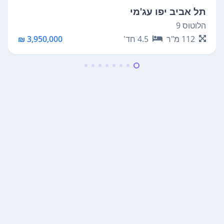
תל אביב יפו עג'מי
הלוטוס 9
112
מ"ר
4.5
חד'
3,950,000 ₪