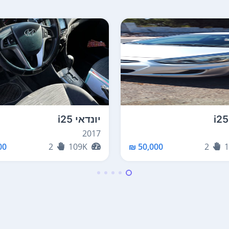
יונדאי i25
2017
0 ₪
2
109K
50,000 ₪
2