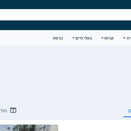
יה
קניות
בעלי חיים
כניסה
ם
מודע