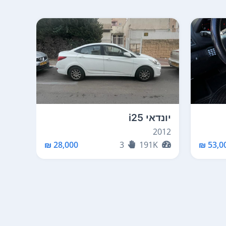
יונדאי i25
יונדאי
2012
2012
K
28,000 ₪
3
191K
53,00