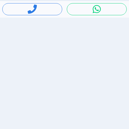
חיפושים פופולריים
ירידות מחירים
דירות להשכרה בתל אביב
סלולרי יד 2
מאזדה 3
ריהוט יד 2
אופניים יד 2