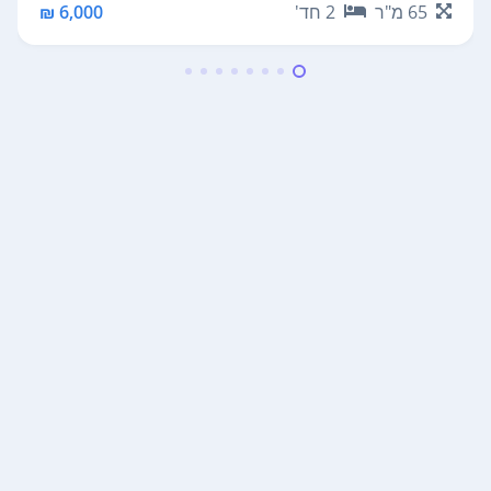
65
מ"ר
2
חד'
6,000 ₪