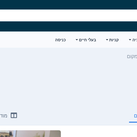
יה
קניות
בעלי חיים
כניסה
מקום
ם
מודע