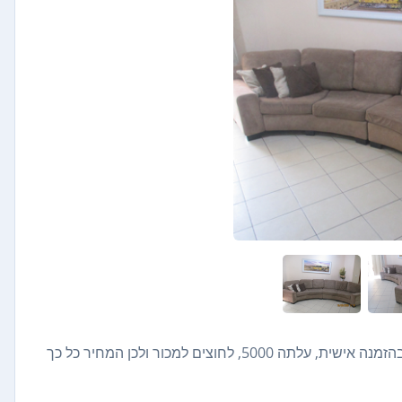
ספה מהממת וענקית, יש מקום לכוווווווווווולם, בד רחיץ ואיכותי, בהזמנה אישית, עלתה 5000, לחוצים למכור ולכן המחיר כל כך