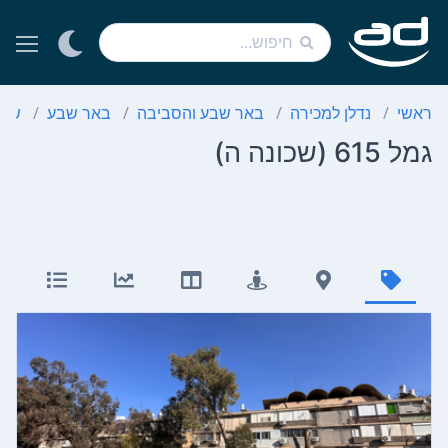
ראשי
נדלן למכירה
באר שבע והסביבה
באר שבע
שכו
גמל 615 (שכונה ה)