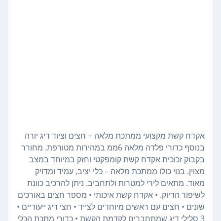
אקדח קשת מקצועי ממתכת מלאה + חצים וציוד דיג יורה
בנוסף כדורי פלדה מלאה 6ממ במהירות מטורפת. מחורר
בקבוק זכוכית אקדח קשת קומפקטי וחזק במיוחד במצב
מצוין. בנוי כולו ממתכת מלאה – כלי יציב, עמיד ומדויק
מאוד. מתאים לירי למטרות ולתחביב. ניתן להרכיב כוונת
לשיפור הדיוק. • אקדח קשת איכותי • מספר חצים באורכים
שונים • חצים עם ראשים מיוחדים לצייד • חצי דיג ייעודיים •
3 סלילי דיג שמתחברים לקדמת הקשת • כדורי מתכת הכלי