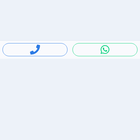
חיפושים פופולריים
ירידות מחירים
דירות להשכרה בתל אביב
סלולרי יד 2