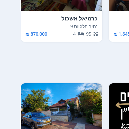
כרמיאל אשכול
כרמי
נתיב הלוטוס 9
מירון 99
65
870,000 ₪
4
95
1,645