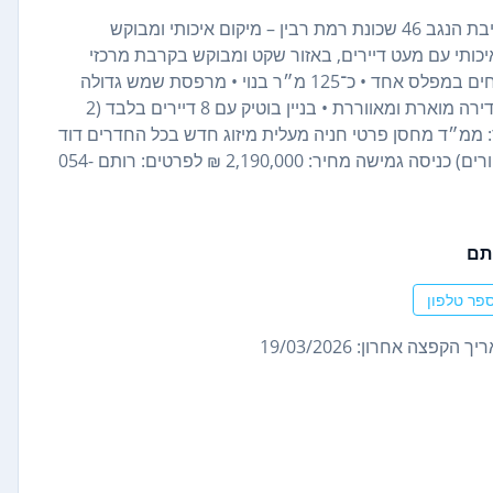
למכירה מיני פנטהאוז מרהיב – ללא תיווך – ב־כרמיאל רחוב חטיבת הנגב 46 שכונת רמת רבין – מיקום איכותי ומבוקש
איכותי עם מעט דיירים, באזור שקט ומבוקש בקרבת מרכזי
קניות, מוסדות חינוך וגני שעשועים. פרטי הנכס: • 4 חדרים מרווחים במפלס אחד • כ־125 מ״ר בנוי • מרפסת שמש גדולה
ומקורה כ־50 מ״ר • קומה 3 מתוך 3 עם מעלית • 4 כיווני אוויר – דירה מוארת ומאווררת • בניין בוטיק עם 8 דיירים בלבד (2
 ממ״ד מחסן פרטי חניה מעלית מיזוג חדש בכל החדרים דוד
שמש גישה לנכים 2 חדרי רחצה ושירותים (אחד מהם בחדר ההורים) כניסה גמישה מחיר: 2,190,000 ₪ לפרטים: רותם 054-
תם
פר טלפון
ך הקפצה אחרון: 19/03/2026