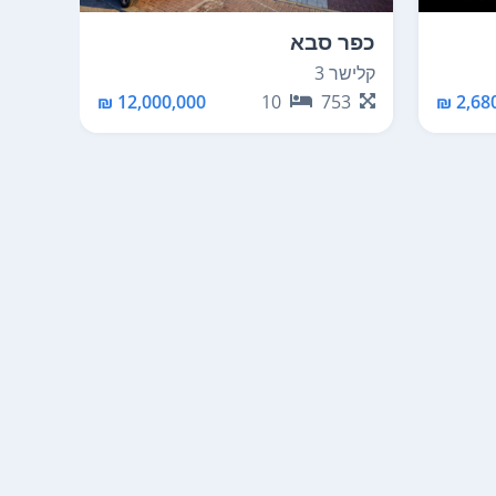
כפר סבא
ירוש
קלישר 3
אברהם
50
12,000,000 ₪
10
753
2,680