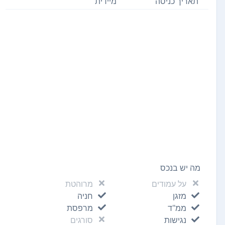
תאריך כניסה
מיידית
מה יש בנכס
על עמודים
מרוהטת
מזגן
חניה
ממ"ד
מרפסת
נגישות
סורגים